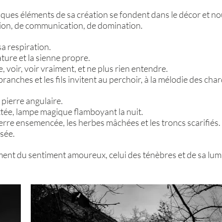
.
uelques éléments de sa création se fondent dans le décor et n
ation, de communication, de domination.
a respiration.
ture et la sienne propre.
, voir, voir vraiment, et ne plus rien entendre.
branches et les fils invitent au perchoir, à la mélodie des 
pierre angulaire.
ottée, lampe magique flamboyant la nuit.
terre ensemencée, les herbes mâchées et les troncs scarifiés.
osée.
ent du sentiment amoureux, celui des ténèbres et de sa lumi