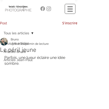
S'inscrire
Post
Tous les articles
Bruno
Tous les articles
15 févr. 2019
2 min de lecture
Le péril jeune
Articles Bruno
Parfois, une lueur éclaire une idée 
Articles Jean-Paul
sombre.