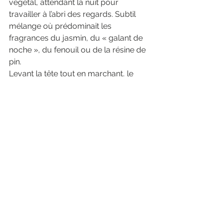
végétal, attendant la nuit pour 
travailler à l’abri des regards. Subtil 
mélange où prédominait les 
fragrances du jasmin, du « galant de 
noche », du fenouil ou de la résine de 
pin.
Levant la tête tout en marchant, le 
père se figea : alors que la plupart 
déclinaient déjà face à l’aube 
naissante, une étoile énorme, 
scintillante, la plus imposante de 
toutes, se tenait exactement à 
l’aplomb du sommet de la Montagne. 
Il sourit, ému, et sans rien laisser 
transparaître, dit :
- « Tu as vu ? »
- « Oui papa... là, encore un !! C’est 
incroyable le nombre de lapins !! »
Ils étaient encore dans la partie basse, 