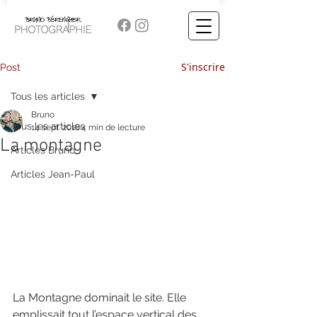
S'inscrire
Post
Tous les articles
Bruno
Tous les articles
14 sept. 2018
4 min de lecture
La montagne
Articles Bruno
Articles Jean-Paul
La Montagne dominait le site. Elle 
emplissait tout l’espace vertical des 